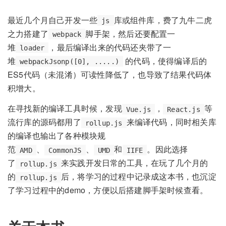
最近几个月自己开发一些
库或组件库，费了九牛二虎
js
之力搭建了
脚手架，然后还要配置一
webpack
堆
，最后编译出来的代码还夹带了一
loader
堆
的代码，使得编译后的
webpackJsonp([0], .....)
ES5代码（未混淆）可读性降低了，也导致了结果代码体
积增大。
在寻找新的编译工具时候，发现
，
等
Vue.js
React.js
流行库的源码都用了
来编译代码，同时相关库
rollup.js
的编译也输出了各种模块规
范
、
、
和
。因此选择
AMD
CommonJS
UMD
IIFE
了
来实践开发日常的工具，在玩了几个月的
rollup.js
的
后，将学习的过程中记录成这本书，也沉淀
rollup.js
了学习过程中的demo，方便以后搭建脚手架时候查看。